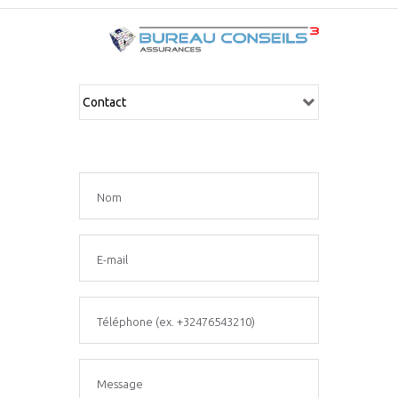
*Ce n'est pas un nom valide.
*Ce champ est requis.
Nom
*Ce n'est pas une adresse e-mail valide.
*Ce champ est requis.
E-mail
*Ce n'est pas un numéro de téléphone valide.
*Ce champ est requis.
Téléphone (ex. +32476543210)
*Le message est trop court.
*Ce champ est requis.
Message