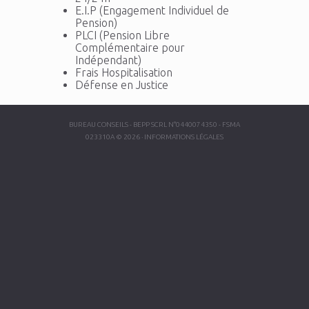
E.I.P (Engagement Individuel de
Pension)
PLCI (Pension Libre
Complémentaire pour
Indépendant)
Frais Hospitalisation
Défense en Justice
BUREAU CONSEILS - BEPP SCRL N°0440074350 - FSMA
023310A
©
2026
·
INFORMATIONS LÉGALES